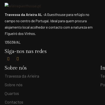
Travessa da Arieira AL
-A Guesthouse para refúgio no
campo no centro de Portugal. Ideal para quem procura
alojamento local acolhedor e contacto com a natureza em
Figueiró dos Vinhos.
135038/AL
Siga-nos nas redes
Sobre nós
I
Travessa da Arieira
Te
Sobre nós
Po
Quartos
Contactos