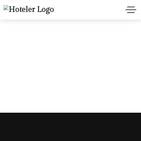
Hoteler header style
4 Dark
Home
Hoteler header style 4 Dark