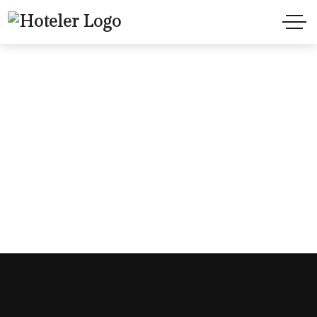
Hoteler Header
Style2
Home
Hoteler Header Style2