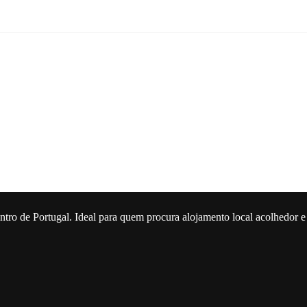
Shop
Home
Produtos
Double Room
tro de Portugal. Ideal para quem procura alojamento local acolhedor e