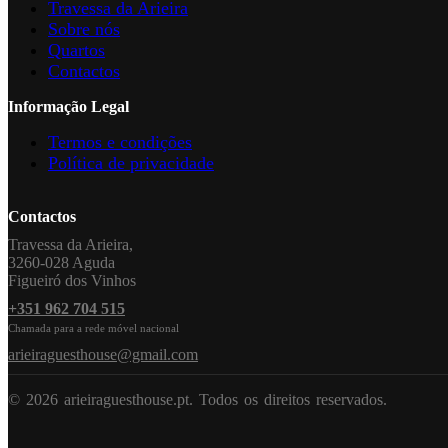
Travessa da Arieira
Sobre nós
Quartos
Contactos
Informação Legal
Termos e condições
Política de privacidade
Contactos
Travessa da Arieira,
3260-028 Aguda
Figueiró dos Vinhos
+351 962 704 515
Chamada para a rede móvel nacional
arieiraguesthouse@gmail.com
© 2026 arieiraguesthouse.pt. Todos os direitos reservados.