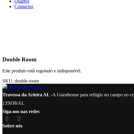
Quartos
Contactos
Double Room
Este produto está esgotado e indisponível.
SKU:
double-room
Travessa da Arieira AL
-A Guesthouse para refúgio no campo no cen
135038/AL
Siga-nos nas redes
Sobre nós